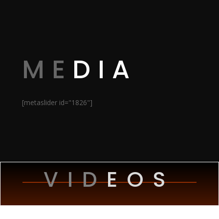
ME
DIA
[metaslider id="1826"]
VID
EOS