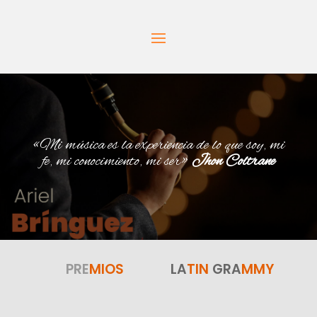
«Mi música es la experiencia de lo que soy, mi
fe, mi conocimiento, mi ser»
Jhon Coltrane
PRE
MIOS
LA
TIN
GRA
MMY