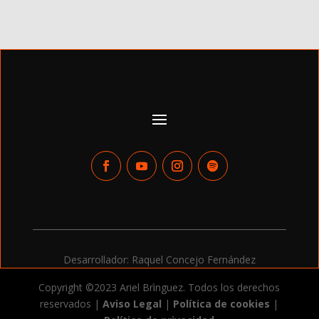
Desarrollador: Raquel Concejo Fernández
Copyright ©2023 Ariel Brìnguez. Todos los derechos
reservados |
Aviso Legal
|
Política de cookies
|