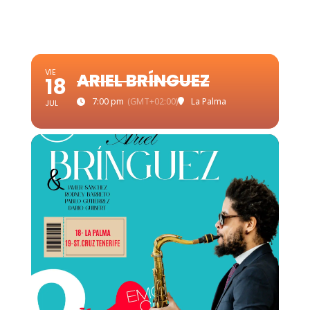
VIE
ARIEL BRÍNGUEZ
18
7:00 pm
(GMT+02:00)
La Palma
JUL