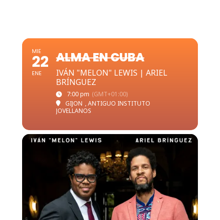
MIE
ALMA EN CUBA
22
IVÁN "MELON" LEWIS | ARIEL
ENE
BRÍNGUEZ
7:00 pm
(GMT+01:00)
GIJON
, ANTIGUO INSTITUTO
JOVELLANOS