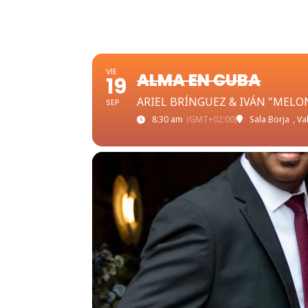
VIE
ALMA EN CUBA
19
ARIEL BRÍNGUEZ & IVÁN "MELO
SEP
8:30 am
(GMT+02:00)
Sala Borja
, Va