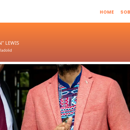
HOME
SOB
N" LEWIS
lladolid