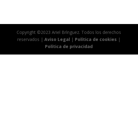
Copyright ©2023 Ariel Brìnguez. Todos los derechos
reservados |
Aviso Legal
|
Política de cookies
|
Política de privacidad