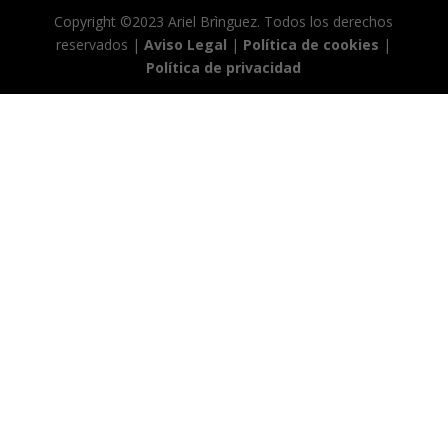
Copyright ©2023 Ariel Brìnguez. Todos los derechos
reservados |
Aviso Legal
|
Política de cookies
|
Política de privacidad